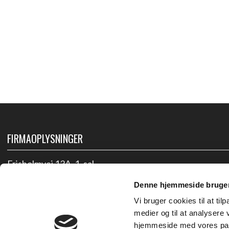
FIRMAOPLYSNINGER
Frisholmvej 13A, 1. sal
8653 Them
Denne hjemmeside bruger
Vi bruger cookies til at til
CVR: ​19071197
medier og til at analysere 
hjemmeside med vores part
​Telefon:
23 31 16 15