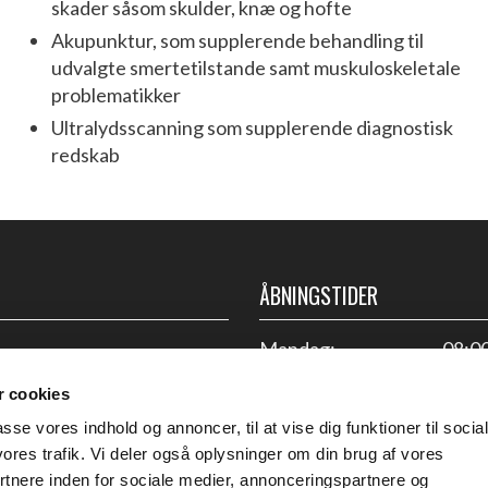
skader såsom skulder, knæ og hofte
Akupunktur, som supplerende behandling til
udvalgte smertetilstande samt muskuloskeletale
problematikker
Ultralydsscanning som supplerende diagnostisk
redskab
ÅBNINGSTIDER
Mandag
:​
08:00
​Tirsdag:​
08:00
 cookies
​Onsdag:​
08:00
passe vores indhold og annoncer, til at vise dig funktioner til socia
​Torsdag:​
08:00
vores trafik. Vi deler også oplysninger om din brug af vores
​Fredag:​
08:00
nere inden for sociale medier, annonceringspartnere og