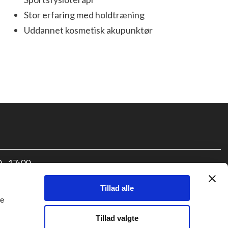
Stor erfaring med holdtræning
Uddannet kosmetisk akupunktør
 - 17:00​
 - 17:00​
Tillad alle
 - 17:00​
le
 - 17:00​
Tillad valgte
 - 15:00​