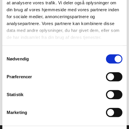
at analysere vores trafik. Vi deler også oplysninger om
Ønskes yderligere oplysninger kan du
ringe
til klinikken.
din brug af vores hjemmeside med vores partnere inden
for sociale medier, annonceringspartnere og
analysepartnere. Vores partnere kan kombinere disse
data med andre oplysninger, du har givet dem, eller som
de har indsamlet fra din brug af deres tjenester.
Samtykkevalg
Nødvendig
Præferencer
Statistik
Marketing