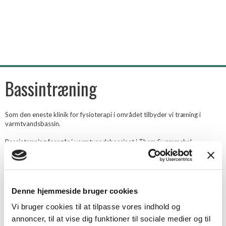
Bassintræning
Som den eneste klinik for fysioterapi i området tilbyder vi træning i
varmtvandsbassin.
Bassintræning foregår i varmtvandsbassinet i Them Svømmehal.
Vandet er 34 grader.
Vi har bassinhold følgende dage:
Mandag har vi 2 formiddagshold, tirsdag har vi 2 eftermiddagshold og
torsdag har vi 2 eftermiddagshold.
Denne hjemmeside bruger cookies
Der er ingen hjælp til omklædning.
Det er ikke nødvendigt at kunne svømme, men man skal kunne klare sig
Vi bruger cookies til at tilpasse vores indhold og
uden personhjælp i bassinet eller selv medbringe hjælper.
annoncer, til at vise dig funktioner til sociale medier og til